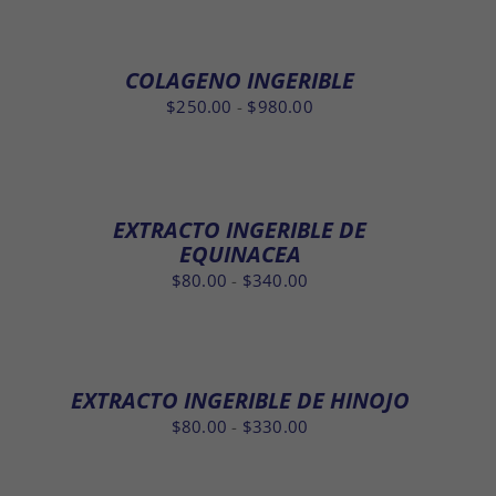
precios:
desde
$80.00
COLAGENO INGERIBLE
hasta
Rango
$
250.00
-
$
980.00
$380.00
de
precios:
desde
$250.00
EXTRACTO INGERIBLE DE
hasta
EQUINACEA
$980.00
Rango
$
80.00
-
$
340.00
de
precios:
desde
$80.00
EXTRACTO INGERIBLE DE HINOJO
hasta
Rango
$
80.00
-
$
330.00
$340.00
de
precios: