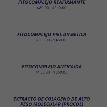
FITOCOMPLEJO REAFIRMANTE
hasta
Rango
$
80.00
-
$
340.00
$340.00
de
precios:
desde
$80.00
FITOCOMPLEJO PIEL DIABETICA
hasta
Rango
$
100.00
-
$
450.00
$340.00
de
precios:
desde
$100.00
FITOCOMPLEJO ANTICAIDA
hasta
Rango
$
150.00
-
$
360.00
$450.00
de
precios:
desde
$150.00
EXTRACTO DE COLAGENO DE ALTO
hasta
PESO MOLECULAR (PROCOL)