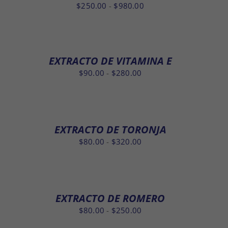
$360.00
Rango
$
250.00
-
$
980.00
de
precios:
desde
$250.00
EXTRACTO DE VITAMINA E
hasta
Rango
$
90.00
-
$
280.00
$980.00
de
precios:
desde
$90.00
EXTRACTO DE TORONJA
hasta
Rango
$
80.00
-
$
320.00
$280.00
de
precios:
desde
$80.00
EXTRACTO DE ROMERO
hasta
Rango
$
80.00
-
$
250.00
$320.00
de