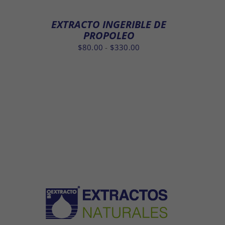
desde
$80.00
EXTRACTO INGERIBLE DE
hasta
PROPOLEO
$330.00
Rango
$
80.00
-
$
330.00
de
precios:
desde
$80.00
hasta
$330.00