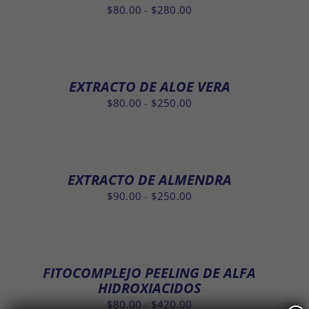
hasta
Rango
$
80.00
-
$
280.00
$250.00
de
precios:
desde
$80.00
EXTRACTO DE ALOE VERA
hasta
Rango
$
80.00
-
$
250.00
$280.00
de
precios:
desde
$80.00
EXTRACTO DE ALMENDRA
hasta
Rango
$
90.00
-
$
250.00
$250.00
de
precios:
desde
$90.00
FITOCOMPLEJO PEELING DE ALFA
hasta
HIDROXIACIDOS
$250.00
Rango
$
80.00
-
$
420.00