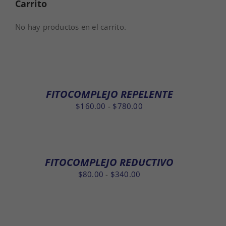
Carrito
No hay productos en el carrito.
FITOCOMPLEJO REPELENTE
Rango
$
160.00
-
$
780.00
de
precios:
desde
$160.00
FITOCOMPLEJO REDUCTIVO
hasta
Rango
$
80.00
-
$
340.00
$780.00
de
precios:
desde
$80.00