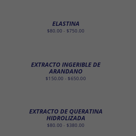
precios:
desde
$200.00
ELASTINA
hasta
Rango
$
80.00
-
$
750.00
$950.00
de
precios:
desde
$80.00
EXTRACTO INGERIBLE DE
hasta
ARANDANO
$750.00
Rango
$
150.00
-
$
650.00
de
precios:
desde
$150.00
EXTRACTO DE QUERATINA
hasta
HIDROLIZADA
$650.00
Rango
$
80.00
-
$
380.00
de