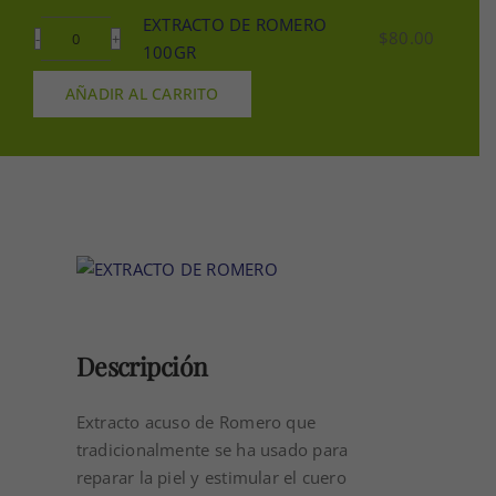
500GR
DE
EXTRACTO DE ROMERO
cantidad
$
80.00
ROMERO
EXTRACTO
100GR
250GR
DE
AÑADIR AL CARRITO
cantidad
ROMERO
100GR
cantidad
Descripción
Extracto acuso de Romero que
tradicionalmente se ha usado para
reparar la piel y estimular el cuero