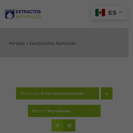
Saltar
al
ES
Tog
contenido
Nav
INICIO
Portada
»
Sanitizantes Naturales
CATÁLOGO
MI CUENTA
Ordena por
Orden predeterminado
CARRITO
Mostrar
16 productos
CONTACTO