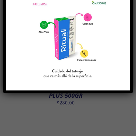
hasta
PLUS 100GR
$280.00
$
50.00
SANITIZANTE NATURAL FITOPURE
PLUS 250GR
$
160.00
SANITIZANTE NATURAL FITOPURE
PLUS 500GR
$
280.00