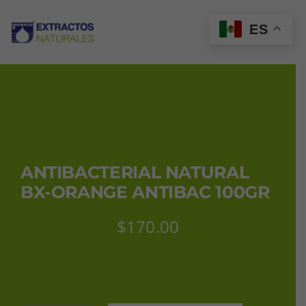
Saltar
al
ES
Tog
contenido
Nav
INICIO
CATÁLOGO
ANTIBACTERIAL NATURAL
MI CUENTA
BX-ORANGE ANTIBAC 100GR
$
170.00
CARRITO
CONTACTO