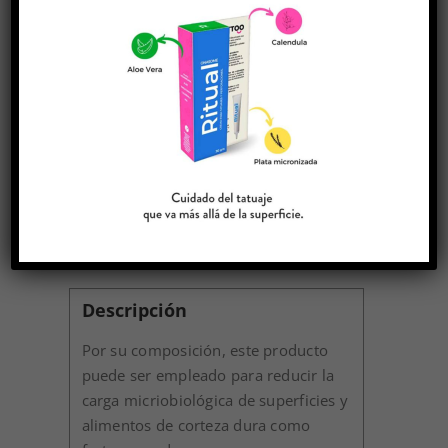
AÑADIR AL
CARRITO
ANTIBACTERIAL
NATURAL
BX-
ORANGE
ANTIBAC
100GR
Descripción
cantidad
Descripción
Por su composición, este producto
puede ser empleado para reducir la
carga micriobiológica de superficies y
alimentos de corteza dura como