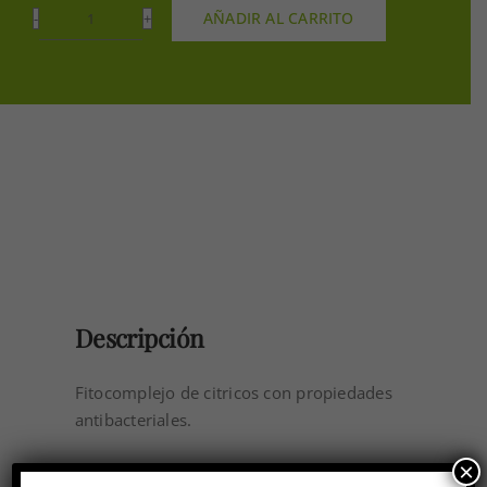
AÑADIR AL CARRITO
SANITIZANTE
NATURAL
FITOPURE
PLUS
250GR
cantidad
Descripción
Fitocomplejo de citricos con propiedades
antibacteriales.
×