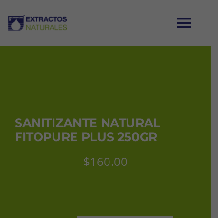
Saltar
al
Tog
contenido
Nav
INICIO
CATÁLOGO
SANITIZANTE NATURAL
MI CUENTA
FITOPURE PLUS 250GR
$
160.00
CARRITO
CONTACTO