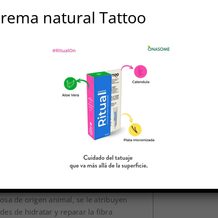
rema natural Tattoo
mo: shampoo, acondicionador, tratamientos,
ón
osa de origen animal, se le atribuyen
des de hidratar y reparar la fibra