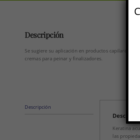
C
Descripción
Se sugiere su aplicación en productos capilares co
cremas para peinar y finalizadores.
Descripción
Descripci
Keratina acu
las propieda