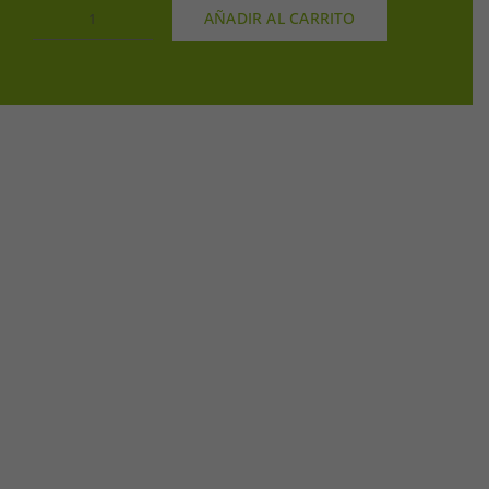
AÑADIR AL CARRITO
EXTRACTO
INGERIBLE
DE
HINOJO
250GR
cantidad