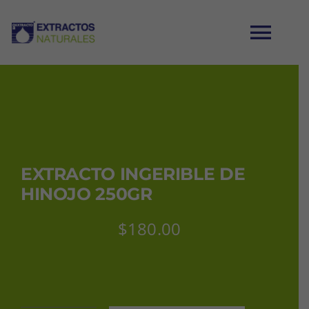
Saltar
al
Tog
contenido
Nav
INICIO
CATÁLOGO
EXTRACTO INGERIBLE DE
MI CUENTA
HINOJO 250GR
$
180.00
CARRITO
CONTACTO