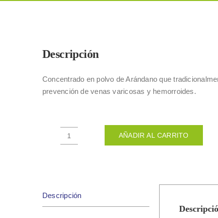
Descripción
Concentrado en polvo de Arándano que tradicionalmen
prevención de venas varicosas y hemorroides.
AÑADIR AL CARRITO
EXTRACTO
INGERIBLE
DE
ARANDANO
500GR
Descripción
cantidad
Descripci