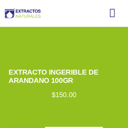
Saltar
al
Tog
contenido
Nav
INICIO
CATÁLOGO
EXTRACTO INGERIBLE DE
MI CUENTA
ARANDANO 100GR
$
150.00
CARRITO
CONTACTO