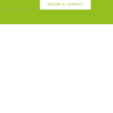
AÑADIR AL CARRITO
EXTRACTO
INGERIBLE
DE
ARANDANO
100GR
cantidad