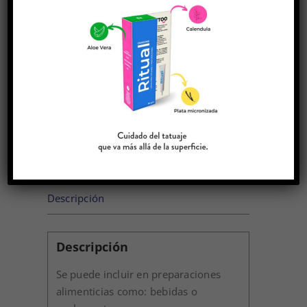
laringitis y algunas infecciones
intestinales.
AÑADIR AL
CARRITO
EXTRACTO
INGERIBLE
DE
ALCACHOFA
250GR
cantidad
Descripción
Descripción
Se puede incluir en preparaciones
alimenticias como: bebidas o