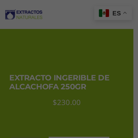
Saltar
al
ES
Tog
contenido
Nav
INICIO
CATÁLOGO
EXTRACTO INGERIBLE DE
MI CUENTA
ALCACHOFA 250GR
$
230.00
CARRITO
CONTACTO