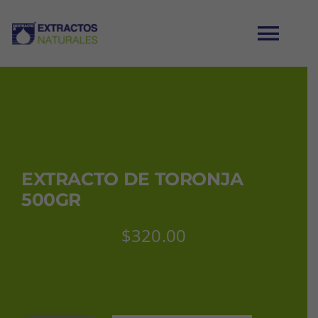
Saltar
al
Tog
contenido
Nav
INICIO
CATÁLOGO
EXTRACTO DE TORONJA
MI CUENTA
500GR
$
320.00
CARRITO
CONTACTO