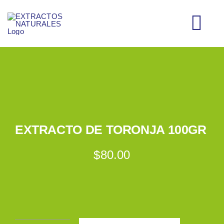
Saltar
al
Tog
contenido
Nav
INICIO
CATÁLOGO
EXTRACTO DE TORONJA 100GR
MI CUENTA
$
80.00
CARRITO
CONTACTO