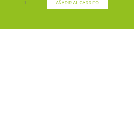
AÑADIR AL CARRITO
EXTRACTO
DE
TORONJA
100GR
cantidad