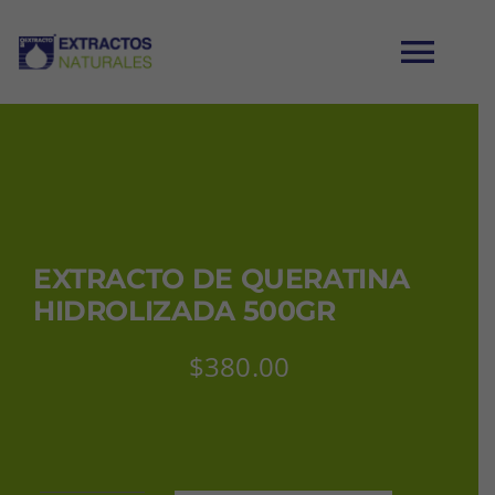
Saltar
al
Tog
contenido
Nav
INICIO
CATÁLOGO
EXTRACTO DE QUERATINA
MI CUENTA
HIDROLIZADA 500GR
$
380.00
CARRITO
CONTACTO