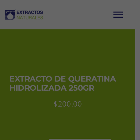
Saltar
al
Tog
contenido
Nav
INICIO
CATÁLOGO
EXTRACTO DE QUERATINA
MI CUENTA
HIDROLIZADA 250GR
$
200.00
CARRITO
CONTACTO