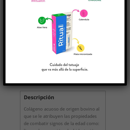
productos capilares reparadores.
AÑADIR AL
CARRITO
EXTRACTO
DE
COLAGENO
DE
ALTO
PESO
Descripción
MOLECULAR
(PROCOL)
500GR
Descripción
cantidad
Colágeno acuoso de origen bovino al
que se le atribuyen las propiedades
de combatir signos de la edad como: