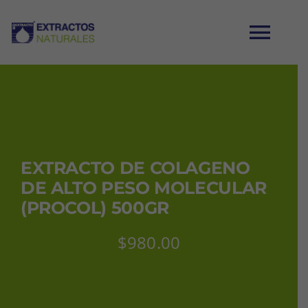
Saltar
al
Tog
contenido
Nav
INICIO
CATÁLOGO
EXTRACTO DE COLAGENO
DE ALTO PESO MOLECULAR
MI CUENTA
(PROCOL) 500GR
CARRITO
$
980.00
CONTACTO