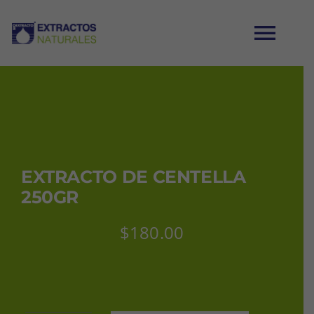
Saltar
al
Tog
contenido
Nav
INICIO
CATÁLOGO
EXTRACTO DE CENTELLA
MI CUENTA
250GR
$
180.00
CARRITO
CONTACTO