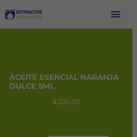
Saltar
al
Tog
contenido
Nav
INICIO
CATÁLOGO
ACEITE ESENCIAL NARANJA
MI CUENTA
DULCE 5ML
$
200.00
CARRITO
CONTACTO