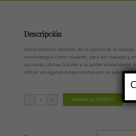
Descripción
Aceite esencial obtenido de la cascara de la naranja
aromaterapia como relajante, para dar masajes y e
sus notas cítricas frutales y su poder antioxidante;
utilizar en algunas preparaciones por su sabor y ar
C
AÑADIR AL CARRITO
ACEITE
ESENCIAL
NARANJA
DULCE
25ML