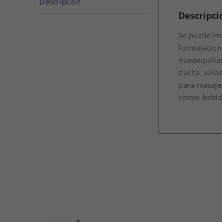
Descripción
cantidad
Descripci
Se puede inc
formulacion
mantequillas
ducha, velas
para masajes
como: bebida