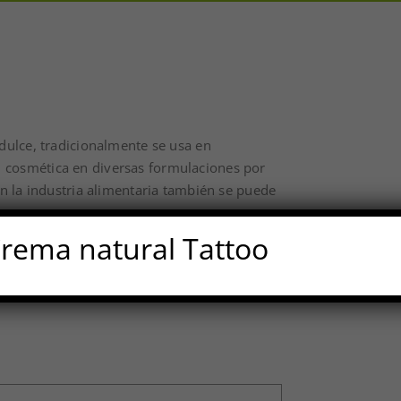
 dulce, tradicionalmente se usa en
n cosmética en diversas formulaciones por
 en la industria alimentaria también se puede
oma.
rema natural Tattoo