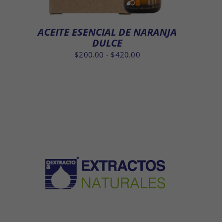
ACEITE ESENCIAL DE NARANJA
DULCE
Rango
$
200.00
-
$
420.00
de
precios:
desde
$200.00
hasta
$420.00