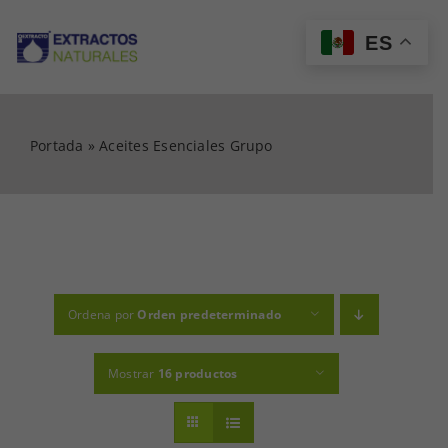
Saltar
al
ES
Tog
contenido
Nav
INICIO
Portada
»
Aceites Esenciales Grupo
CATÁLOGO
MI CUENTA
Ordena por
Orden predeterminado
CARRITO
Mostrar
16 productos
CONTACTO