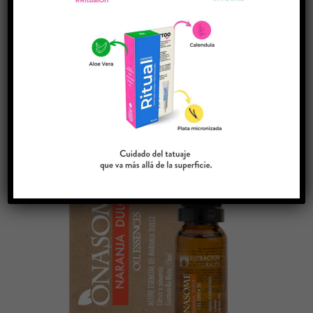
ACEITE ESENCIAL DE NARANJA
AMARGA
Rango
$
200.00
-
$
420.00
de
precios:
desde
$200.00
hasta
$420.00